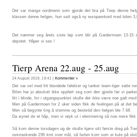
Det var mange nordmenn som gjorde det bra på Tierp denne helge
klassen denne helgen, hun satt også ny europarekord med tiden 3,8
Det nærmer seg årets siste løp som blir på Gardermoen 13-15 
depotet. Håper vi ses !
Tierp Arena 22.aug - 25.aug
24 August 2019, 19:41
|
Kommenter »
Det var vel med litt blandede følelser og tanker team-tiger satte
Bilen har jo absolutt ikke oppført seg som den gjorde før vi parkerte
litt i blinde, for i utgangspunktet skulle det ikke være noe galt med 
Men på Gardermoen for 2 uker siden fikk de feelingen på at det be
Men så begynte ting å stemme og bestetid den helgen ble 7.68.
Da øynet de et håp, men vi røyk ut i eleminering så noe mere fikk v
Så kom denne torsdagen og de skulle kjøre sitt første drag på Tierp
overraskende 295 kmt over mål, så farten kom som ei kule på slut