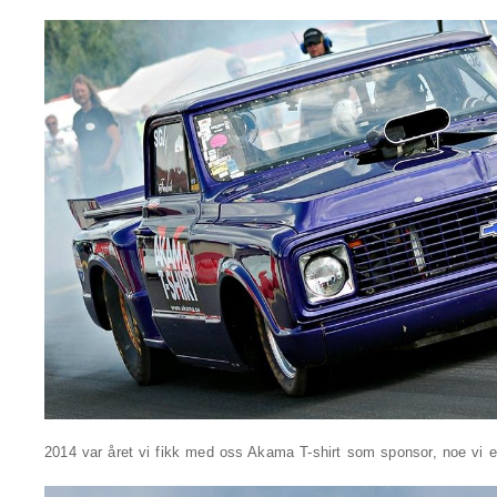
2014 var året vi fikk med oss Akama T-shirt som sponsor, noe vi er