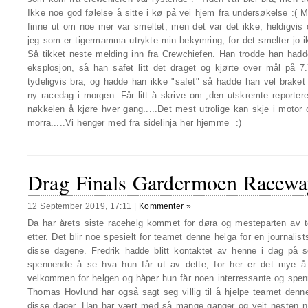
Ikke noe god følelse å sitte i kø på vei hjem fra undersøkelse :(
finne ut om noe mer var smeltet, men det var det ikke, heldigvis 
jeg som er tigermamma utrykte min bekymring, for det smelter jo ik
Så tikket neste melding inn fra Crewchiefen. Han trodde han hadde f
eksplosjon, så han safet litt det draget og kjørte over mål på 7.7 
tydeligvis bra, og hadde han ikke "safet" så hadde han vel braket 
ny racedag i morgen. Får litt å skrive om ,den utskremte reporte
nøkkelen å kjøre hver gang.....Det mest utrolige kan skje i motor 
morra.....Vi henger med fra sidelinja her hjemme :)
Drag Finals Gardermoen Raceway
12 September 2019, 17:11
|
Kommenter »
Da har årets siste racehelg kommet for døra og mesteparten av t
etter. Det blir noe spesielt for teamet denne helga for en journal
disse dagene. Fredrik hadde blitt kontaktet av henne i dag på sel
spennende å se hva hun får ut av dette, for her er det mye å se
velkommen for helgen og håper hun får noen interressante og spenn
Thomas Hovlund har også sagt seg villig til å hjelpe teamet den
disse dager. Han har vært med så mange ganger og veit nesten nø