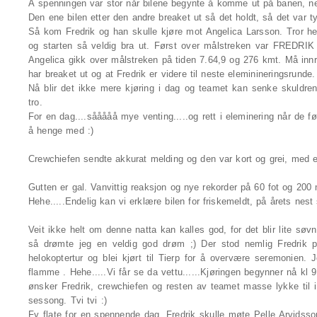
Å spenningen var stor når bilene begynte å komme ut på banen, n
Den ene bilen etter den andre breaket ut så det holdt, så det var t
Så kom Fredrik og han skulle kjøre mot Angelica Larsson. Tror he
og starten så veldig bra ut. Først over målstreken var FREDRIK 
Angelica gikk over målstreken på tiden 7.64,9 og 276 kmt. Må inn
har breaket ut og at Fredrik er videre til neste eleminineringsrunde.
Nå blir det ikke mere kjøring i dag og teamet kan senke skuldrene
tro.
For en dag....sååååå mye venting.....og rett i eleminering når de fø
å henge med :)
Crewchiefen sendte akkurat melding og den var kort og grei, med et 
Gutten er gal. Vanvittig reaksjon og nye rekorder på 60 fot og 200 me
Hehe.....Endelig kan vi erklære bilen for friskemeldt, på årets nest 
Veit ikke helt om denne natta kan kalles god, for det blir lite s
så drømte jeg en veldig god drøm ;) Der stod nemlig Fredrik p
helokoptertur og blei kjørt til Tierp for å overvære seremonien. J
flamme . Hehe.....Vi får se da vettu......Kjøringen begynner nå kl 9
ønsker Fredrik, crewchiefen og resten av teamet masse lykke til i d
sessong. Tvi tvi :)
Fy flate for en spennende dag. Fredrik skulle møte Pelle Arvids