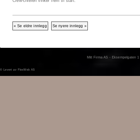
Crew-chiefen vinker frem til start.
« Se eldre innlegg
Se nyere innlegg »
Mitt Firma AS - Eksempelgaten 1
©
Levert av FlexWeb AS