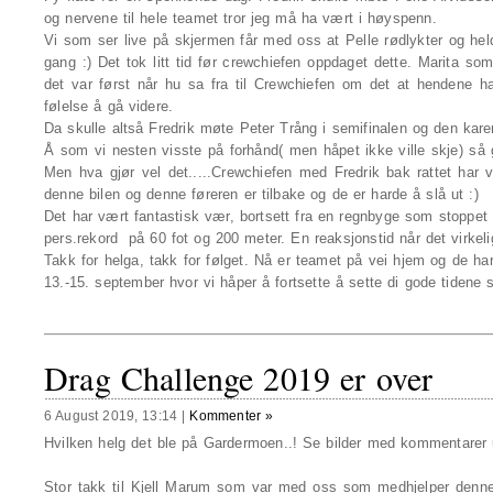
og nervene til hele teamet tror jeg må ha vært i høyspenn.
Vi som ser live på skjermen får med oss at Pelle rødlykter og held
gang :) Det tok litt tid før crewchiefen oppdaget dette. Marita so
det var først når hu sa fra til Crewchiefen om det at hendene h
følelse å gå videre.
Da skulle altså Fredrik møte Peter Trång i semifinalen og den kare
Å som vi nesten visste på forhånd( men håpet ikke ville skje) så 
Men hva gjør vel det.....Crewchiefen med Fredrik bak rattet har 
denne bilen og denne føreren er tilbake og de er harde å slå ut :)
Det har vært fantastisk vær, bortsett fra en regnbyge som stoppet lø
pers.rekord på 60 fot og 200 meter. En reaksjonstid når det virkelig
Takk for helga, takk for følget. Nå er teamet på vei hjem og de ha
13.-15. september hvor vi håper å fortsette å sette di gode tidene
Drag Challenge 2019 er over
6 August 2019, 13:14
|
Kommenter »
Hvilken helg det ble på Gardermoen..! Se bilder med kommentarer
Stor takk til Kjell Marum som var med oss som medhjelper denne 