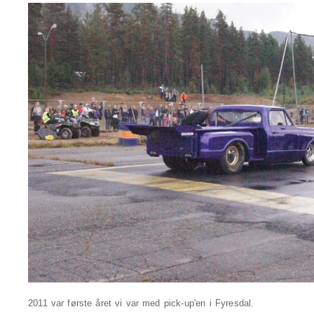
2011 var første året vi var med pick-up'en i Fyresdal.