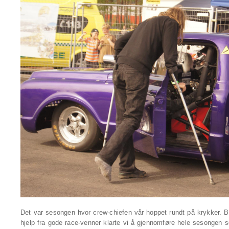
Det var sesongen hvor crew-chiefen vår hoppet rundt på krykker. Be
hjelp fra gode race-venner klarte vi å gjennomføre hele sesongen 