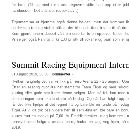
for han :)Til og med i øs pøs regnvær stilte han opp etter jo
racebussen. Det står det respekt av ;)
Tigermamma er hjemme også denne helgen, men det kommer litt 
holder seg tørt og stabilt slik at det blir gode tider å vise til på år
Kom gjerne innom depoet vårt om dere tar turen oppover. Er det tid t
Vi selger også t-shirts til kr 100 pr stk til voksne og barn som er
Summit Racing Equipment Intern
31 August 2019, 16:50
|
Kommenter »
Hvilken langhelg det var vi fikk på Tierp Arena 22 - 25 august. Ute
Etter en sesong hvor lite har stemt for Team Tiger og med rekord
kjøring eller gode resultater denne helgen. Men så feil kan man ta
elimineringen som skulle starte på lørdag. Og når han fulgte opp m
får det ikke hjelpe at det regnet litt og bare ble en runde på freda
Tiger. At vi da tok oss videre helt til semi-finalen, ble bare en bo
kjøres mot en indeks på 7,60. At Fredrik breaker ut og kommer i mål
fornøyde med helgens prestasjon og hadde en lang veg hjem, så da 
2019.