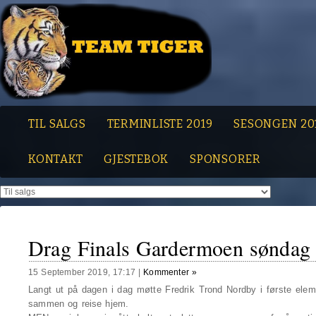
TIL SALGS
TERMINLISTE 2019
SESONGEN 20
KONTAKT
GJESTEBOK
SPONSORER
Drag Finals Gardermoen søndag 
15 September 2019, 17:17
|
Kommenter »
Langt ut på dagen i dag møtte Fredrik Trond Nordby i første ele
sammen og reise hjem.