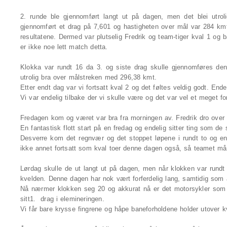
2. runde ble gjennomført langt ut på dagen, men det blei utroli
gjennomført et drag på 7,601 og hastigheten over mål var 284 km
resultatene. Dermed var plutselig Fredrik og team-tiger kval 1 og 
er ikke noe lett match detta.
Klokka var rundt 16 da 3. og siste drag skulle gjennomføres den
utrolig bra over målstreken med 296,38 kmt.
Etter endt dag var vi fortsatt kval 2 og det føltes veldig godt. Endel
Vi var endelig tilbake der vi skulle være og det var vel et mege
Fredagen kom og været var bra fra morningen av. Fredrik dro over 
En fantastisk flott start på en fredag og endelig sitter ting som de
Desverre kom det regnvær og det stoppet løpene i rundt to og en
ikke annet fortsatt som kval toer denne dagen også, så teamet m
Lørdag skulle de ut langt ut på dagen, men når klokken var rund
kvelden. Denne dagen har nok vært forferdelig lang, samtidig som
Nå nærmer klokken seg 20 og akkurat nå er det motorsykler som e
sitt1. drag i elemineringen.
Vi får bare krysse fingrene og håpe baneforholdene holder utover k