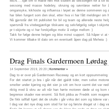
MEN.....sjøl om vi måtte helt mot slutten av sessongen for å se t
sessong med masse hodebry, skruing og søvnløse netter for å 
omgansyke, kikhoste og influensa i løpet av denne sommeren og a
har bilen fungert som den skal, etter hva vi har fått meldinger om
Nå gjenstår det litt publisitet for bil og team og allerede neste he
spørsmål fra vitebegjærlige tilskuere og selvfølgelig selge t-skjor
pr t-skjorte og vi har forskjellige motiv å velge mellom :)
Takk for følge denne helgen og ikke minst support. Så håper vi at 
Vi kommer tilbake til dato om en eventuelt åpen dag på Meheia :)
Drag Finals Gardermoen Lørdag
14 September 2019, 20:20
|
Kommenter »
Dag to er over på Gardermoen Raceway og en kort oppsummering
For det startet jo bra i går når det gjaldt tider, men selve motor
smelter under kjøring og det sier jo sitt om hvor varmt det var nedi
riktig med å skru av alt når han hørte motoren døde ut og kom me
begrense skader noe enormt. Så flott jobba av Fredrik som reagerer 
De fikk iallfall kjørt det de skulle i går virka det som og tidene var 
I dag var det nye drag som stod for tur og første draget ut i dag va