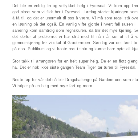
Det ble en veldig fin og vellykket helg i Fyresdal. Vi kom opp fred
god plass som vi fikk her i Fyresdal. Lørdag startet kjøringen som 
å få til, og det er unormalt til oss å være. Vi må som regel stå ov
en løsning på det også. En vanlig vifte gjorde i hvert fall susen 
sanering kom samtidig som regnskuren, da blir det mye kjøring. So
det derfor at problemet vi har slitt med til nå i år ser ut til 
gjennomkjøring før vi skal til Gardermoen. Søndag var det først to
på oss. Publikum og vi koste oss i sola og kunne bare nyte all kj
Stor takk til arrangøren for en helt super helg. De er en flott gj
ha. Det er nok ikke siste gangen Team Tiger tar turen til Fyresdal
Neste løp for vår del nå blir Dragchallenge på Gardermoen som sta
Vi håper på en helg med mye fart og moro.