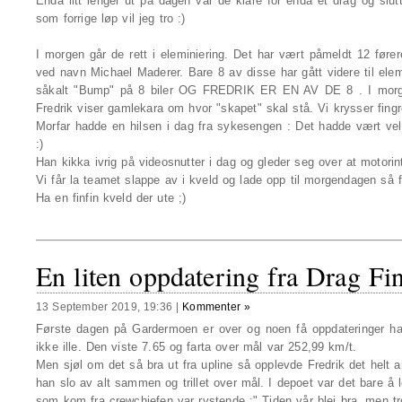
Enda litt lenger ut på dagen var de klare for enda et drag og slu
som forrige løp vil jeg tro :)
I morgen går de rett i eleminiering. Det har vært påmeldt 12 før
ved navn Michael Maderer. Bare 8 av disse har gått videre til elem
såkalt "Bump" på 8 biler OG FREDRIK ER EN AV DE 8 . I morge
Fredrik viser gamlekara om hvor "skapet" skal stå. Vi krysser fingr
Morfar hadde en hilsen i dag fra sykesengen : Det hadde vært ve
:)
Han kikka ivrig på videosnutter i dag og gleder seg over at motori
Vi får la teamet slappe av i kveld og lade opp til morgendagen så 
Ha en finfin kveld der ute ;)
En liten oppdatering fra Drag Fi
13 September 2019, 19:36
|
Kommenter »
Første dagen på Gardermoen er over og noen få oppdateringer har 
ikke ille. Den viste 7.65 og farta over mål var 252,99 km/t.
Men sjøl om det så bra ut fra upline så opplevde Fredrik det helt 
han slo av alt sammen og trillet over mål. I depoet var det bare å
som kom fra crewchiefen var rystende :" Tiden vår blei bra, men t