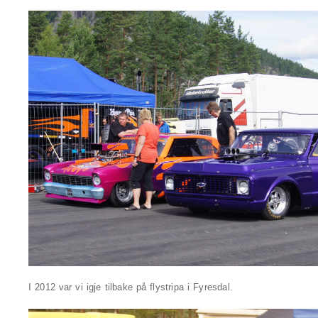
I 2012 var vi igje tilbake på flystripa i Fyresdal.