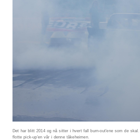
Det har blitt 2014 og nå sitter i hvert fall burn-out'ene som de skal
flotte pick-up'en vår i denne tåkeheimen.