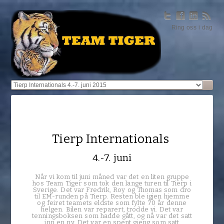
Ring oss i dag
Tierp Internationals
4.-7. juni
Når vi kom til juni måned var det en liten gruppe
hos Team Tiger som tok den lange turen til Tierp i
Sverige. Det var Fredrik, Roy og Thomas som dro
til EM-runden på Tierp. Resten ble igjen hjemme
og feiret teamets eldste som fylte 70 år denne
helgen. Bilen var reparert, trodde vi. Det var
tenningsboksen som hadde gått, og nå var det satt
inn en ny. Det var en spent gjeng som satt