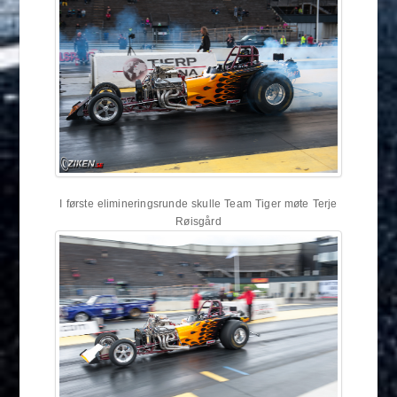
I første elimineringsrunde skulle Team Tiger møte Terje
Røisgård