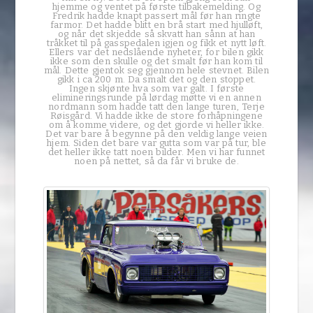
hjemme og ventet på første tilbakemelding. Og
Fredrik hadde knapt passert mål før han ringte
farmor. Det hadde blitt en brå start med hjulløft,
og når det skjedde så skvatt han sånn at han
tråkket til på gasspedalen igjen og fikk et nytt løft.
Ellers var det nedslående nyheter, for bilen gikk
ikke som den skulle og det smalt før han kom til
mål. Dette gjentok seg gjennom hele stevnet. Bilen
gikk i ca 200 m. Da smalt det og den stoppet.
Ingen skjønte hva som var galt. I første
elimineringsrunde på lørdag møtte vi en annen
nordmann som hadde tatt den lange turen, Terje
Røisgård. Vi hadde ikke de store forhåpningene
om å komme videre, og det gjorde vi heller ikke.
Det var bare å begynne på den veldig lange veien
hjem. Siden det bare var gutta som var på tur, ble
det heller ikke tatt noen bilder. Men vi har funnet
noen på nettet, så da får vi bruke de.