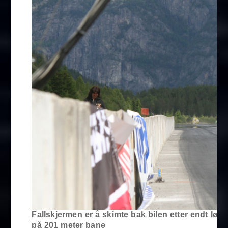
Fallskjermen er å skimte bak bilen etter endt løp
på 201 meter bane