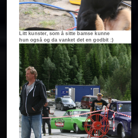
Litt kunster, som å sitte bamse kunne
hun også og da vanket det en godbit :)