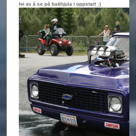
lei av å se på bakhjula i oppstart ;)