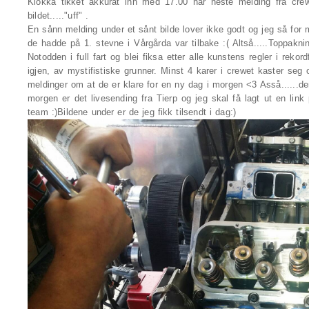
Klokka tikket akkurat inn med 17.00 når neste melding fra c
bildet....."uff" .
En sånn melding under et sånt bilde lover ikke godt og jeg så fo
de hadde på 1. stevne i Vårgårda var tilbake :( Altså.....Toppakn
Notodden i full fart og blei fiksa etter alle kunstens regler i reko
igjen, av mystifistiske grunner. Minst 4 karer i crewet kaster se
meldinger om at de er klare for en ny dag i morgen <3 Asså......der
morgen er det livesending fra Tierp og jeg skal få lagt ut en lin
team :)Bildene under er de jeg fikk tilsendt i dag:)