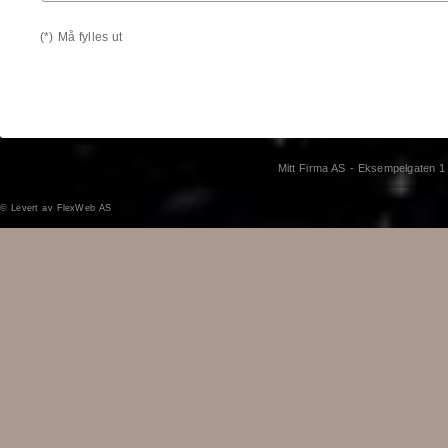
(*) Må fylles ut
Mitt Firma AS - Eksempelgaten 1
©
Levert av FlexWeb AS