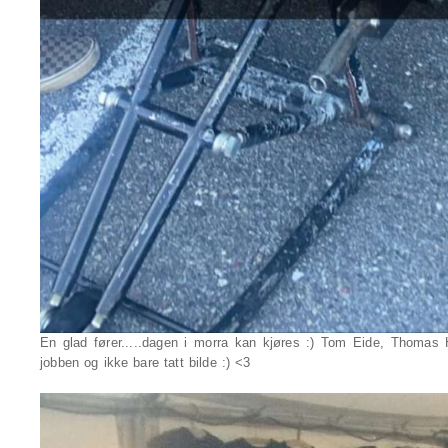
En glad fører.....dagen i morra kan kjøres :) Tom Eide, Thomas
jobben og ikke bare tatt bilde :) <3