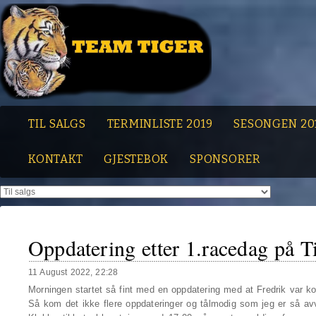
TIL SALGS
TERMINLISTE 2019
SESONGEN 20
KONTAKT
GJESTEBOK
SPONSORER
Oppdatering etter 1.racedag på T
11 August 2022, 22:28
Morningen startet så fint med en oppdatering med at Fredrik var 
Så kom det ikke flere oppdateringer og tålmodig som jeg er så av